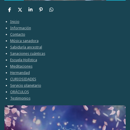
C
C
C
A
C
o
o
o
n
o
m
m
m
c
m
Inicio
p
p
p
l
p
Información
a
a
a
a
a
Contacto
r
r
r
r
r
t
t
t
t
Música sanadora
i
i
i
i
Sabiduría ancestral
r
r
r
r
Sanaciones cuánticas
Escuela Holística
Meditaciones
Hermandad
CURIOSIDADES
Servicio planetario
ORÁCULOS
Testimonios