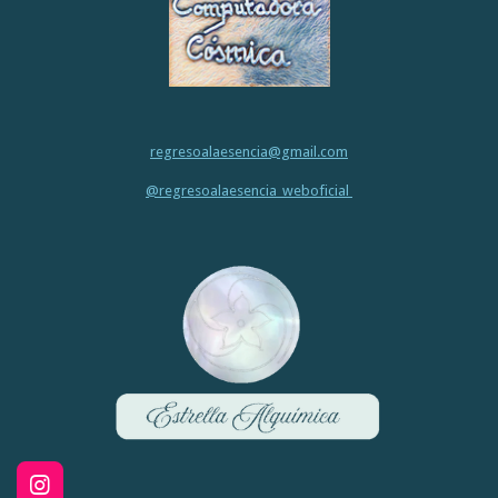
regresoalaesencia@gmail.com
@regresoalaesencia_weboficial
I