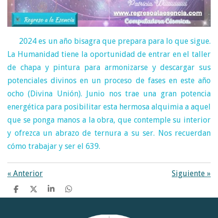
2024 es un año bisagra que prepara para lo que sigue.
La Humanidad tiene la oportunidad de entrar en el taller
de chapa y pintura para armonizarse y descargar sus
potenciales divinos en un proceso de fases en este año
ocho (Divina Unión). Junio nos trae una gran potencia
energética para posibilitar esta hermosa alquimia a aquel
que se ponga manos a la obra, que contemple su interior
y ofrezca un abrazo de ternura a su ser. Nos recuerdan
cómo trabajar y ser el 639.
«
Anterior
Siguiente
»
C
C
C
C
o
o
o
o
m
m
m
m
p
p
p
p