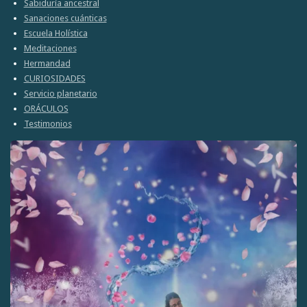
Sabiduría ancestral
r
r
r
r
Sanaciones cuánticas
Escuela Holística
Meditaciones
Hermandad
CURIOSIDADES
Servicio planetario
ORÁCULOS
Testimonios