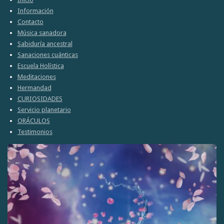
p
p
p
l
p
Información
a
a
a
a
a
Contacto
r
r
r
r
r
t
t
t
t
Música sanadora
i
i
i
i
Sabiduría ancestral
r
r
r
r
Sanaciones cuánticas
Escuela Holística
Meditaciones
Hermandad
CURIOSIDADES
Servicio planetario
ORÁCULOS
Testimonios