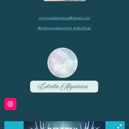
regresoalaesencia@gmail.com
@regresoalaesencia_weboficial
I
n
s
t
a