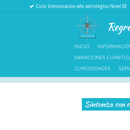
Ciclo Sintonización año astrológico Nivel III
Ir
al
Regre
contenido
principal
INICIO
INFORMACIÓ
SANACIONES CUÁNTIC
CURIOSIDADES
SERV
Sintoniza con el