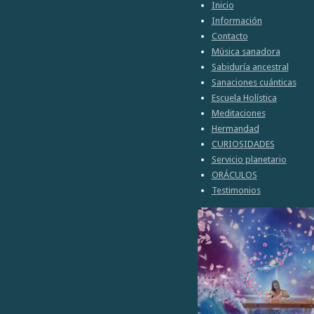
m
m
m
c
Inicio
p
p
p
l
Información
a
a
a
a
Contacto
r
r
r
r
t
t
t
Música sanadora
i
i
i
Sabiduría ancestral
r
r
r
Sanaciones cuánticas
Escuela Holística
Meditaciones
Hermandad
CURIOSIDADES
Servicio planetario
ORÁCULOS
Testimonios