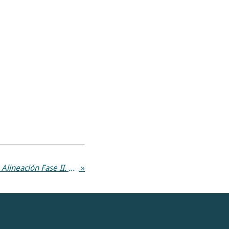
Ciclo Sintoniza con la Vida. Alineación Fase II. 28 de febrero de 2025
»