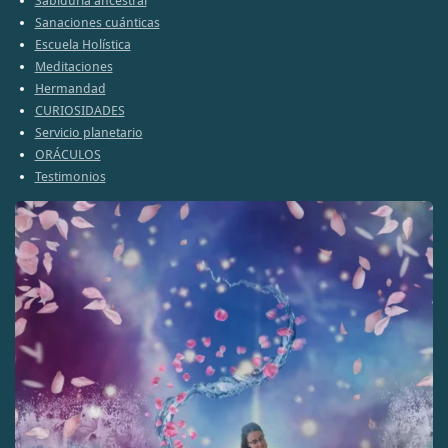
Sabiduría ancestral
r
r
r
r
Sanaciones cuánticas
Escuela Holística
Meditaciones
Hermandad
CURIOSIDADES
Servicio planetario
ORÁCULOS
Testimonios