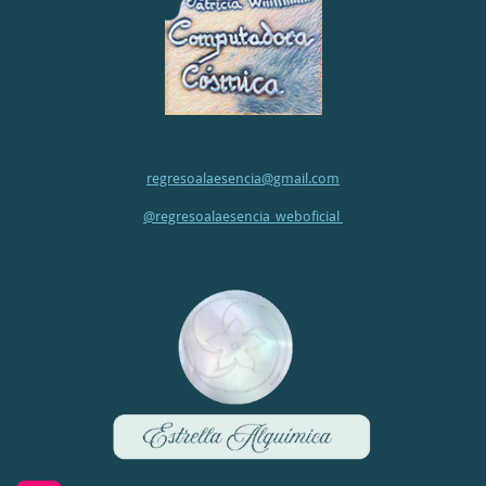
regresoalaesencia@gmail.com
@regresoalaesencia_weboficial