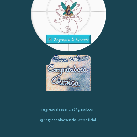
r
r
r
r
regresoalaesencia@gmail.com
@regresoalaesencia_weboficial