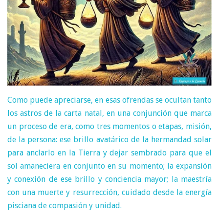
Como puede apreciarse, en esas ofrendas se ocultan tanto
los astros de la carta natal, en una conjunción que marca
un proceso de era, como tres momentos o etapas, misión,
de la persona: ese brillo avatárico de la hermandad solar
para anclarlo en la Tierra y dejar sembrado para que el
sol amaneciera en conjunto en su momento; la expansión
y conexión de ese brillo y conciencia mayor; la maestría
con una muerte y resurrección, cuidado desde la energía
pisciana de compasión y unidad.