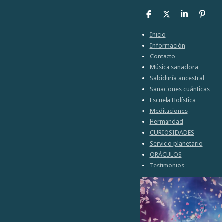
C
C
C
A
o
o
o
n
m
m
m
c
Inicio
p
p
p
l
Información
a
a
a
a
Contacto
r
r
r
r
t
t
t
Música sanadora
i
i
i
Sabiduría ancestral
r
r
r
Sanaciones cuánticas
Escuela Holística
Meditaciones
Hermandad
CURIOSIDADES
Servicio planetario
ORÁCULOS
Testimonios