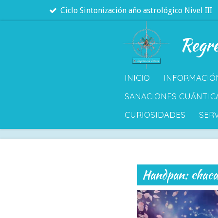
Ciclo Sintonización año astrológico Nivel III
Ir
al
Regre
contenido
principal
INICIO
INFORMACIÓ
SANACIONES CUÁNTIC
CURIOSIDADES
SERV
Handpan: chacan