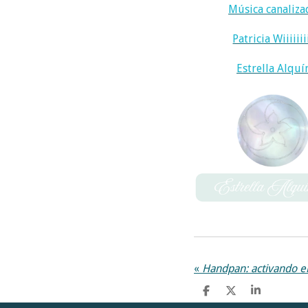
a
t
Música canaliza
y
e
Patricia Wiiiiiiii
Estrella Alquí
«
Handpan: activando el
C
C
C
o
o
o