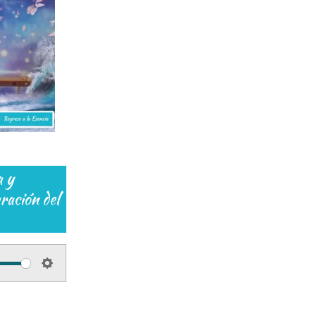
a y
ración del
S
e