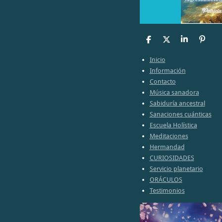
C
C
C
A
o
o
o
n
m
m
m
c
Inicio
p
p
p
l
Información
a
a
a
a
Contacto
r
r
r
r
t
t
t
Música sanadora
i
i
i
Sabiduría ancestral
r
r
r
Sanaciones cuánticas
Escuela Holística
Meditaciones
Hermandad
CURIOSIDADES
Servicio planetario
ORÁCULOS
Testimonios