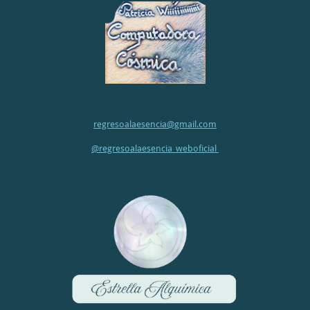
regresoalaesencia@gmail.com
@regresoalaesencia_weboficial