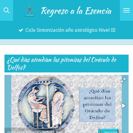
Regreso a la Esencia
Ir
al
contenido
Ciclo Sintonización año astrológico Nivel III
principal
¿Qué días atendían las pitonisas del Oráculo de
Delfos?
curiosidadpitonisadelfos1.jpg