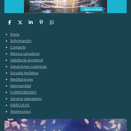
C
C
C
A
C
o
o
o
n
o
m
m
m
c
m
Inicio
p
p
p
l
p
Información
a
a
a
a
a
Contacto
r
r
r
r
r
t
t
t
t
Música sanadora
i
i
i
i
Sabiduría ancestral
r
r
r
r
Sanaciones cuánticas
Escuela Holística
Meditaciones
Hermandad
CURIOSIDADES
Servicio planetario
ORÁCULOS
Testimonios